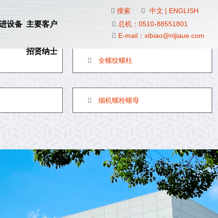
搜索
中文
|
ENGLISH
进设备
主要客户
总机：0510-88551801
E-mail：xibiao@nljiaue.com
招贤纳士
全螺纹螺柱
烟机螺栓螺母