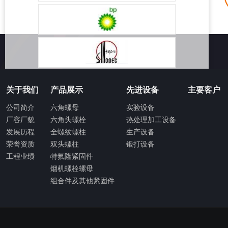
关于我们
产品展示
先进设备
主要客户
公司简介
六角螺母
实验设备
厂容厂貌
六角头螺栓
热处理加工设备
发展历程
全螺纹螺柱
生产设备
荣誉资质
双头螺柱
锻打设备
工程业绩
特氟隆紧固件
烟机螺栓螺母
组合件及其他紧固件